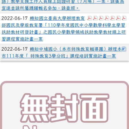
語）教學支援工作人員線上認證研習（7月場）一案，請廣為
宣達並請所屬踴躍報名參加，請查照。
下載：數學領域扶
下載：數學領域
下載：數學
下載：數
下載：
下
2022-06-17
轉知國立臺南大學辦理教育
部國民及學前教育署「110學年度國民中小學數學科學生學習
扶助教材研發計畫」之國民小學數學領域扶助教學教材線上研
習課程實施計畫一案
2022-06-17
轉知中埔國小（本市特殊教育輔導團）辦理本
市111年度「 特殊教育3學分班」課程培訓實施計畫一案