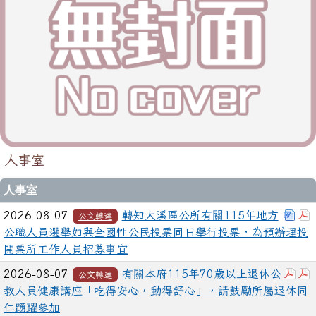
人事室
人事室
下載
2026-08-07
轉知大溪區公所有關115年地方
公文轉達
公職人員選舉如與全國性公民投票同日舉行投票，為預辦理投
開票所工作人員招募事宜
下載
2026-08-07
有關本府115年70歲以上退休公
公文轉達
教人員健康講座「吃得安心，動得舒心」，請鼓勵所屬退休同
仁踴躍參加