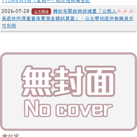
115年8月3日（星期一）起受理候補登記
下載：3
下載
2026-07-28
轉知有關銓敘部建置「公務人
公文轉達
員退休所得重審後實發金額試算器」，公立學校退休教職員亦
可利用
會計室