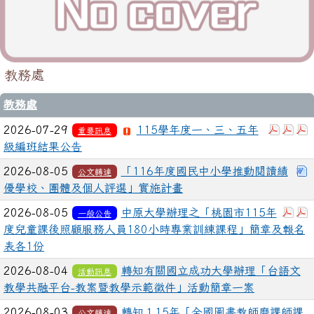
教務處
教務處
下載：
下
2026-07-29
115學年度一、三、五年
重要訊息
級編班結果公告
2026-08-05
「116年度國民中小學推動閱讀績
公文轉達
優學校、團體及個人評選」實施計畫
下載
2026-08-05
中原大學辦理之「桃園市115年
一般公告
度兒童課後照顧服務人員180小時專業訓練課程」簡章及報名
表各1份
2026-08-04
轉知有關國立成功大學辦理「台語文
活動訊息
教學共融平台-教案暨教學示範徵件」活動簡章一案
2026-08-03
轉知１15年「全國圖書教師磨課師課
公文轉達