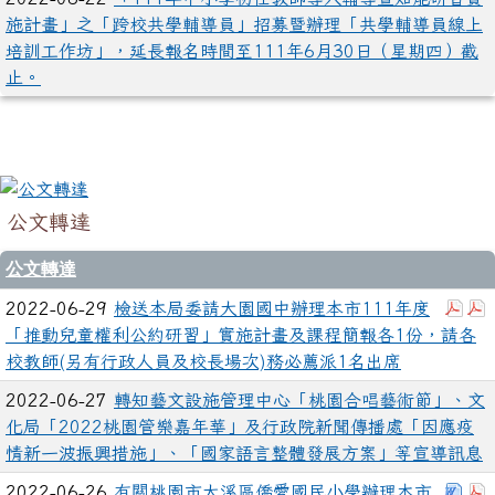
施計畫」之「跨校共學輔導員」招募暨辦理「共學輔導員線上
培訓工作坊」，延長報名時間至111年6月30日（星期四）截
止。
公文轉達
公文轉達
下載
2022-06-29
檢送本局委請大園國中辦理本市111年度
「推動兒童權利公約研習」實施計畫及課程簡報各1份，請各
校教師(另有行政人員及校長場次)務必薦派1名出席
2022-06-27
轉知藝文設施管理中心「桃園合唱藝術節」、文
化局「2022桃園管樂嘉年華」及行政院新聞傳播處「因應疫
情新一波振興措施」、「國家語言整體發展方案」等宣導訊息
下載
2022-06-26
有關桃園市大溪區僑愛國民小學辦理本市