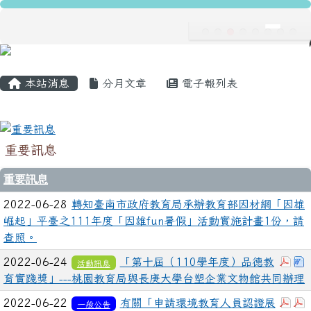
龍安國民小學
跳至主內容區
導覽列
主內容區域
頁尾區域
本站消息
分月文章
電子報列表
重要訊息
重要訊息
2022-06-28
轉知臺南市政府教育局承辦教育部因材網「因雄
崛起」平臺之111年度「因雄fun暑假」活動實施計畫1份，請
查照。
下載
2022-06-24
「第十屆（110學年度）品德教
活動訊息
育實踐獎」---桃園教育局與長庚大學台塑企業文物館共同辦理
下載
2022-06-22
有關「申請環境教育人員認證展
一般公告