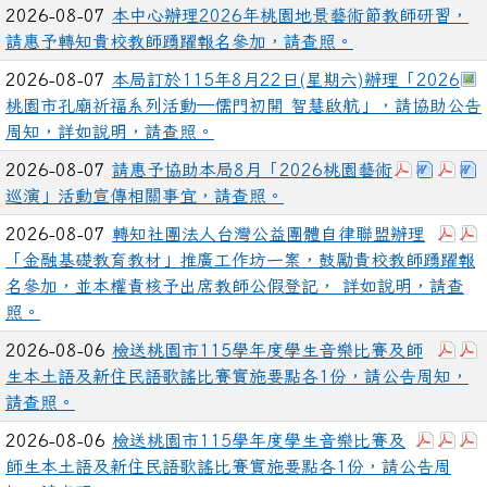
2026-08-07
本中心辦理2026年桃園地景藝術節教師研習，
請惠予轉知貴校教師踴躍報名參加，請查照。
2026-08-07
本局訂於115年8月22日(星期六)辦理「2026
桃園市孔廟祈福系列活動—儒門初開 智慧啟航」，請協助公告
周知，詳如說明，請查照。
下載：376
下載：3
下載
2026-08-07
請惠予協助本局8月「2026桃園藝術
巡演」活動宣傳相關事宜，請查照。
下載
2026-08-07
轉知社團法人台灣公益團體自律聯盟辦理
「金融基礎教育教材」推廣工作坊一案，鼓勵貴校教師踴躍報
名參加，並本權責核予出席教師公假登記， 詳如說明，請查
照。
下
2026-08-06
檢送桃園市115學年度學生音樂比賽及師
生本土語及新住民語歌謠比賽實施要點各1份，請公告周知，
請查照。
下載：
下
2026-08-06
檢送桃園市115學年度學生音樂比賽及
師生本土語及新住民語歌謠比賽實施要點各1份，請公告周