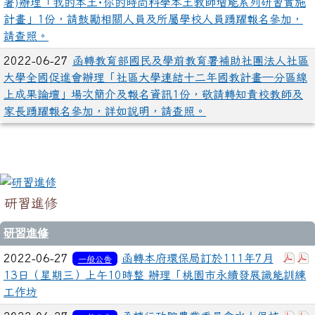
署)辦理「我的本土･你的時尚科學本土教師增能系列研習實施
計畫」1份，請鼓勵相關人員及所屬學校人員踴躍報名參加，
請查照。
2022-06-27
函轉教育部國民及學前教育署補助社團法人社區
大學全國促進會辦理「社區大學連結十二年國教計畫─分區線
上成果論壇」場次簡介及報名資訊1份，敬請轉知貴校教師及
家長踴躍報名參加，詳如說明，請查照。
研習進修
研習進修
下載
2022-06-27
函轉本府環保局訂於111年7月
一般公告
13日（星期三）上午10時整 辦理「桃園市永續發展識能訓練
工作坊