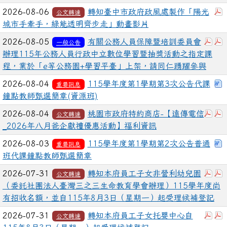
2026-08-06
轉知臺中市政府政風處製作「陽光
公文轉達
城市手牽手，綠能透明齊步走」動畫影片
下載
2026-08-05
有關公務人員保障暨培訓委員會
一般公告
辦理115年公務人員行政中立數位學習暨抽獎活動之指定課
程，業於「e等公務園+學習平臺」上架，請同仁踴躍參與
2026-08-04
115學年度第1學期第3次公告代課
重要訊息
鐘點教師甄選簡章(資源班)
下載
2026-08-04
桃園市政府特約商店-【遠傳電信
公文轉達
_2026年八月爸企獻禮優惠活動】福利資訊
2026-08-03
115學年度第1學期第2次公告普通
重要訊息
班代課鐘點教師甄選簡章
下載
2026-07-31
轉知本府員工子女非營利幼兒園
公文轉達
（委託社團法人臺灣三之三生命教育學會辦理）115學年度尚
有招收名額，並自115年8月3日（星期一）起受理候補登記
下載
2026-07-31
轉知本府員工子女托嬰中心自
公文轉達