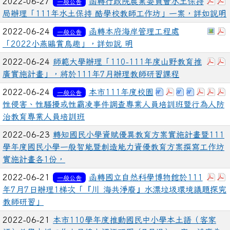
下載
2022-06-27
函轉行政院農業委員會水土保持
一般公告
局辦理「111年水土保持 酷學校教師工作坊」一案，詳如說明
於彈
2022-06-24
函轉本府海岸管理工程處
一般公告
「2022小燕鷗賞鳥趣」，詳如說 明
下載
2022-06-24
師範大學辦理「110-111年度山野教育推
廣實施計畫」，將於111年7月辦理教師研習課程
下載：「校園性侵
下載：「校園性
下載：「校
下載：「
下載：
下
2022-06-24
本市111年度校園
一般公告
性侵害、性騷擾或性霸凌事件調查專業人員培訓班暨行為人防
治教育專業人員培訓班
2022-06-23
轉知國民小學資賦優異教育方案實施計畫暨111
學年度國民小學一般智能暨創造能力資優教育方案撰寫工作坊
實施計畫各1份，
下載
2022-06-21
函轉國立自然科學博物館於111
一般公告
年7月7日辦理1梯次「『川 海共淨廢』水漂垃圾環境議題探究
教師研習」
2022-06-21
本市110學年度推動國民中小學本土語（客家