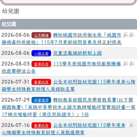
幼兒園
幼兒園
下
2026-08-06
轉知桃園市政府衛生局「桃園市
公文轉達
腸病毒防疫措施」115年7月更新版問答集及修正對照表
2026-08-06
兒童塗氟補助新制上路
一般公告
下
2026-08-03
115學年度桃園市教保服務機構
重要訊息
收退費辦法公告
2026-07-31
公告本校附設幼兒園115學年度身心障
重要訊息
礙學生特殊教育助理人員錄取名單
2026-07-29
轉知教育部國民及學前教育署(以下簡
研習進修
稱國教署)「高級中等學校本土語文教師增能研習實施計畫─第
17梯次增能研習（原住民族語文）」1份
2026-07-16
公告本校附設幼兒園115學年度身
重要訊息
心障礙學生特殊教育助理人員甄選簡章