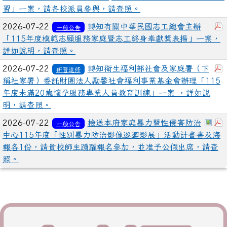
習」一案，請各校派員參與，請查照。
2026-07-22
轉知有關中華民國志工總會主辦
一般公告
「115年度模範志願服務家庭暨志工終身奉獻獎表揚」一案，
詳如說明，請查照。
2026-07-22
轉知衛生福利部社會及家庭署（下
研習進修
稱社家署）委託財團法人勵馨社會福利事業基金會辦理「115
年度未滿20歲懷孕服務專業人員教育訓練」一案 ，詳如說
明，請查照。
於彈
2026-07-22
檢送本府家庭暴力暨性侵害防治
一般公告
中心115年度「性別暴力防治影像巡迴影展」活動計畫書及海
報各1份，請貴校師生踴躍報名參加，並准予公假出席，請查
照。