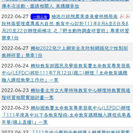
傳本次活動，邀請相關人 員踴躍參加
下載
2022-06-27
檢送行政院農業委員會林務局南
一般公告
投林區管理處奧萬大自然 教育中心訂於111年8月6至8日及8
月20至22日辦理兩梯次 之「野生動物調查研習班」專業研習
簡章1份
2022-06-27
轉知2022兒少上網安全及防制網路兒少性剝削
教師研習」簡章1份
2022-06-24
轉知教育部國民及學前教育署生命教育專業發展
中心(LEPDC)將於111年7月12日(週二)辦理「生命教育議題
融入課程教學工作坊」一案
2022-06-23
轉知臺北市立大學特殊教育中心辦理特教實務進
階研習相關實施計畫一案
2022-06-23
轉知國教署生命教育專業發展中心(LEPDC)辦理
「111年度高中以下各教育階段-生命教育議題融入課程成果嘉
年華(線上直播)」一案
2022-06-22
「111年中小學初任教師導入輔導暨知能研習實