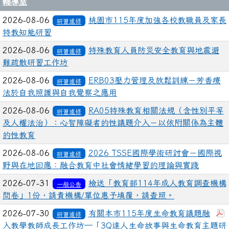
輔導室
2026-08-06
桃園市115年度加強各校教職員及家長
研習進修
特教知能研習
2026-08-06
特殊教育人員防災安全教育與地震避
研習進修
難疏散研習工作坊
2026-08-06
ERB03壓力管理及放鬆訓練－芳香療
研習進修
法於自我照護與自我覺察之應用
2026-08-06
RA05特殊教育相關法規（含性別平等
研習進修
及人權法治）：心智障礙者的性議題介入－以依附關係為主體
的性教育
2026-08-06
2026 TSSE國際學術研討會－國際視
研習進修
野與在地回應：融合教育中社會情緒學習的理論與實踐
2026-07-31
檢送「教育部114年成人教育調查機構
一般公告
問卷」1份，請貴機構/單位惠予填覆，請查照。
2026-07-30
有關本市115年度生命教育議題融
研習進修
入教學教師成長工作坊─「3Q達人生命故事與生命教育主題研