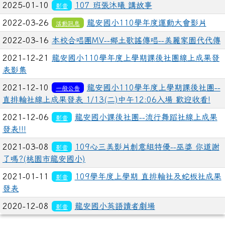
2025-01-10
107 班張沐曦 講故事
影音
2022-03-26
龍安國小110學年度運動大會影片
活動訊息
2022-03-16
本校合唱團MV--鄉土歌謠傳唱--美麗家園代代傳
2021-12-21
龍安國小110學年度上學期課後社團線上成果發
表影集
2021-12-10
龍安國小110學年度上學期課後社團--
一般公告
直排輪社線上成果發表 1/13(二)中午12:06入場 歡迎收看!
2021-12-06
龍安國小課後社團--流行舞蹈社線上成果
影音
發表!!!
2021-03-08
109心三美影片創意組特優--巫婆 你道謝
影音
了嗎?(桃園市龍安國小)
2021-01-11
109學年度上學期 直排輪社及蛇板社成果
影音
發表
2020-12-08
龍安國小英語讀者劇場
影音