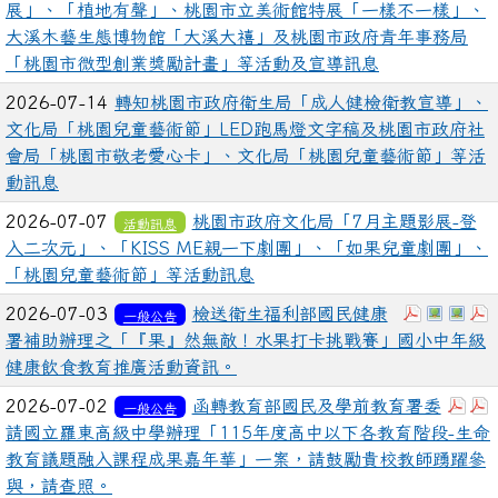
展」、「植地有聲」、桃園市立美術館特展「一樣不一樣」、
大溪木藝生態博物館「大溪大禧」及桃園市政府青年事務局
「桃園市微型創業獎勵計畫」等活動及宣導訊息
2026-07-14
轉知桃園市政府衛生局「成人健檢衛教宣導」、
文化局「桃園兒童藝術節」LED跑馬燈文字稿及桃園市政府社
會局「桃園市敬老愛心卡」、文化局「桃園兒童藝術節」等活
動訊息
2026-07-07
桃園市政府文化局「7月主題影展-登
活動訊息
入二次元」、「KISS ME親一下劇團」、「如果兒童劇團」、
「桃園兒童藝術節」等活動訊息
下載：4.
於彈跳
於彈
2026-07-03
檢送衛生福利部國民健康
一般公告
署補助辦理之「『果』然無敵！水果打卡挑戰賽」國小中年級
健康飲食教育推廣活動資訊。
下載
2026-07-02
函轉教育部國民及學前教育署委
一般公告
請國立羅東高級中學辦理「115年度高中以下各教育階段-生命
教育議題融入課程成果嘉年華」一案，請鼓勵貴校教師踴躍參
與，請查照。