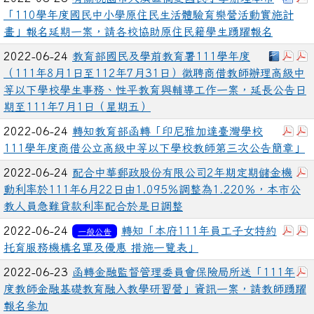
「110學年度國民中小學原住民生活體驗育樂營活動實施計
畫」報名延期一案，請各校協助原住民籍學生踴躍報名
下載：3
下載
2022-06-24
教育部國民及學前教育署111學年度
（111年8月1日至112年7月31日）徵聘商借教師辦理高級中
等以下學校學生事務、性平教育與輔導工作一案，延長公告日
期至111年7月1日（星期五）
下載
2022-06-24
轉知教育部函轉「印尼雅加達臺灣學校
111學年度商借公立高級中等以下學校教師第三次公告簡章」
2022-06-24
配合中華郵政股份有限公司2年期定期儲金機
動利率於111年6月22日由1.095％調整為1.220％，本市公
教人員急難貸款利率配合於是日調整
下
2022-06-24
轉知「本府111年員工子女特約
一般公告
托育服務機構名單及優惠 措施一覽表」
2022-06-23
函轉金融監督管理委員會保險局所送「111年
度教師金融基礎教育融入教學研習營」資訊一案，請教師踴躍
報名參加