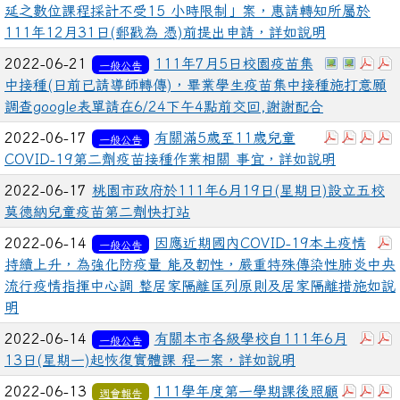
延之數位課程採計不受15 小時限制」案，惠請轉知所屬於
111年12月31日(郵戳為 憑)前提出申請，詳如說明
於彈跳視窗
於彈跳
下載
2022-06-21
111年7月5日校園疫苗集
一般公告
中接種(日前已請導師轉傳)，畢業學生疫苗集中接種施打意願
調查google表單請在6/24下午4點前交回,謝謝配合
下載：376
下載：3
下載
2022-06-17
有關滿5歲至11歲兒童
一般公告
COVID-19第二劑疫苗接種作業相關 事宜，詳如說明
2022-06-17
桃園市政府於111年6月19日(星期日)設立五校
莫德納兒童疫苗第二劑快打站
2022-06-14
因應近期國內COVID-19本土疫情
一般公告
持續上升，為強化防疫量 能及韌性，嚴重特殊傳染性肺炎中央
流行疫情指揮中心調 整居家隔離匡列原則及居家隔離措施如說
明
下載
2022-06-14
有關本市各級學校自111年6月
一般公告
13日(星期一)起恢復實體課 程一案，詳如說明
下載：
下
2022-06-13
111學年度第一學期課後照顧
週會報告