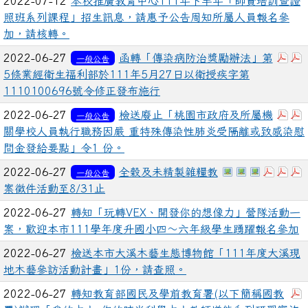
2022-07-12
本校推廣教育中心111年下半年「師資培訓暨證
照班系列課程」招生訊息，請惠予公告周知所屬人員報名參
加，請核轉。
下載
2022-06-27
函轉「傳染病防治獎勵辦法」第
一般公告
5條業經衛生福利部於111年5月27日以衛授疾字第
1110100696號令修正發布施行
下載
2022-06-27
檢送廢止「桃園市政府及所屬機
一般公告
關學校人員執行職務因嚴 重特殊傳染性肺炎受隔離或致感染慰
問金發給要點」令1 份。
於彈跳視窗觀看：3
於彈跳視窗觀看
於彈跳視窗觀
下載：3
下載
2022-06-27
全穀及未精製雜糧教
一般公告
案徵件活動至8/31止
2022-06-27
轉知「玩轉VEX、開發你的想像力」營隊活動一
案，歡迎本市111學年度升國小四～六年級學生踴躍報名參加
2022-06-27
檢送本市大溪木藝生態博物館「111年度大溪現
地木藝參訪活動計畫」1份，請查照。
2022-06-27
轉知教育部國民及學前教育署(以下簡稱國教