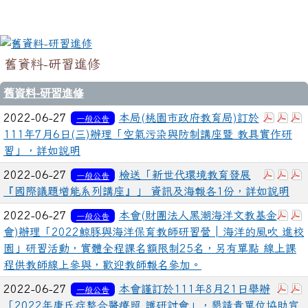
舊資料-研習進修
舊資料-研習進修
下載：3
下載
2022-06-27
本局(桃園市政府教育局)訂於
一般公告
111年7月6日(三)辦理「空氣污染與防制講座暨 教具實作研
習」，詳如說明
下載：3
下載
2022-06-27
檢送「新世代環境教育發展
一般公告
『國際議題增能系列講座』」 資訊及海報各1份，詳如說明
下載
2022-06-27
本會(財團法人黑潮海洋文教基金
一般公告
會)辦理「2022鯨豚與海洋保育教師研習營│海洋的風吹 進校
園」研習活動，實體全程課名額限制25名，另有單點 線上課
程供教師線上參與，歡迎教師報名參加。
下載
2022-06-27
本會謹訂於111年8月21日舉辦
一般公告
「2022年唐氏症整合醫療照 護研討會」，懇請貴單位協助宣