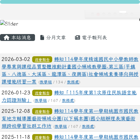
龍安國民小學
跳至主內容區
導覽列
主內容區域
頁尾區域
本站消息
分月文章
電子報列表
文章列表
2026-03-02
轉知114學年度精進國民中小學教師教
週會報告
學專業與課程品質整體推動計畫國小領域教學圈-第三區(平鎮
區、八德區、大溪區、龍潭區、復興區)社會領域素養導向與授
課增能研習一案
(
教學組
/ 134 /
教務處
)
2026-01-23
轉知「115年度第1次原住民族語言能
週會報告
力認證測驗」
(
教學組
/ 167 /
教務處
)
2025-12-08
轉知114學年度第一學期桃園市國民教
週會報告
育地方輔導團藝術領域分團(以下稱本團)國小組辦理表演藝術
類跨校學習社群工作坊
(
教學組
/ 167 /
教務處
)
2025-11-18
轉知114學年度第一學期桃園市國民教
週會報告