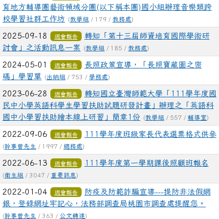
育地方輔導團藝術領域分團(以下稱本團)國小組辦理音樂類跨
校學習社群工作坊
(
教學組
/ 179 /
教務處
)
2025-09-18
轉知「第十三屆師資培育國際學術研
週會報告
討會」之活動訊息一案
(
教學組
/ 185 /
教務處
)
2024-05-01
長照政策宣導，「長照寶藏圖之密
週會報告
碼」學習單
(
出納組
/ 753 /
學務處
)
2023-06-28
轉知國立臺灣師範大學「111學年度國
週會報告
民中小學英語科學生學習扶助試題研發計畫」辦理之「英語科
國中小學習扶助繪本線上研習」簡章1份
(
教學組
/ 557 /
輔導室
)
2022-09-06
111學年度班級家長代表選票格式供參
週會報告
(
幹事曾先生
/ 1997 /
總務處
)
2022-06-13
111學年度第一學期課後照顧班報名
週會報告
(
衛生組
/ 3047 /
重要訊息
)
2022-01-04
防疫及防範詐騙宣導---提防非法假網
週會報告
銀，登錄網址牢記心，法務部調查局桃園市調查處提醒您。
(
幹事曾先生
/ 363 /
公文轉達
)