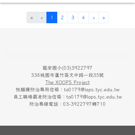
(目前頁次)
下一頁
最後頁
«
‹
1
2
3
4
›
»
頁尾區域內容
龍安國小(03)3922797
338桃園市蘆竹區文中路一段35號
The XOOPS Project
性騷擾防治專用信箱：ta0179@laps.tyc.edu.tw
員工職場霸凌防治信箱：ta0179@laps.tyc.edu.tw
防治專線電話：03-3922797轉710