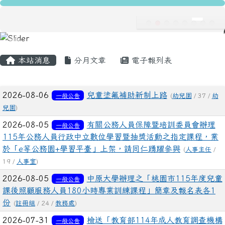
龍安國民小學
跳至主內容區
導覽列
主內容區域
頁尾區域
本站消息
分月文章
電子報列表
文章列表
2026-08-06
兒童塗氟補助新制上路
一般公告
(
幼兒園
/ 37 /
幼
兒園
)
2026-08-05
有關公務人員保障暨培訓委員會辦理
一般公告
115年公務人員行政中立數位學習暨抽獎活動之指定課程，業
於「e等公務園+學習平臺」上架，請同仁踴躍參與
(
人事主任
/
19 /
人事室
)
2026-08-05
中原大學辦理之「桃園市115年度兒童
一般公告
課後照顧服務人員180小時專業訓練課程」簡章及報名表各1
份
(
註冊組
/ 24 /
教務處
)
2026-07-31
檢送「教育部114年成人教育調查機構
一般公告