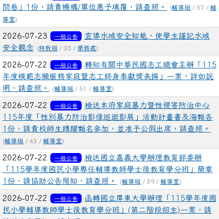
問卷」1份，請貴機構/單位惠予填覆，請查照。
(
輔導組
/ 37 /
輔
導室
)
2026-07-23
宣導水域安全知能，使學生謹記水域
一般公告
安全觀念
(
特教組
/ 35 /
學務處
)
2026-07-22
轉知有關中華民國志工總會主辦「115
一般公告
年度模範志願服務家庭暨志工終身奉獻獎表揚」一案，詳如說
明，請查照。
(
輔導組
/ 51 /
輔導室
)
2026-07-22
檢送本府家庭暴力暨性侵害防治中心
一般公告
115年度「性別暴力防治影像巡迴影展」活動計畫書及海報各
1份，請貴校師生踴躍報名參加，並准予公假出席，請查照。
(
輔導組
/ 43 /
輔導室
)
2026-07-22
檢送國立嘉義大學辦理教育部委辦
一般公告
「115學年度國民小學專任輔導教師學士後教育學分班」簡章
1份，請協助公告周知，請查照。
(
輔導組
/ 39 /
輔導室
)
2026-07-22
函轉國立屏東大學辦理「115學年度國
一般公告
民小學輔導教師學士後教育學分班」(第二階段招生)一案，請