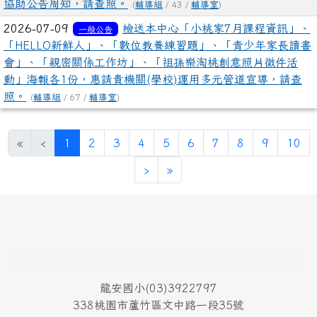
協助公告周知，請查照。
(
輔導組
/ 43 /
輔導室
)
2026-07-09
檢送本中心「小桃家7月課程資訊」、
一般公告
「HELLO新鮮人」、「數位教養練習題」、「青少年家長讀書
會」、「親密關係工作坊」、「祖孫樂淘桃創意照片徵件活
動」海報各1份，惠請貴機關(學校)運用多元管道宣導，請查
照。
(
輔導組
/ 67 /
輔導室
)
(目前頁次)
«
‹
1
2
3
4
5
6
7
8
9
10
下一頁
最後頁
›
»
頁尾區域內容
龍安國小(03)3922797
338桃園市蘆竹區文中路一段35號