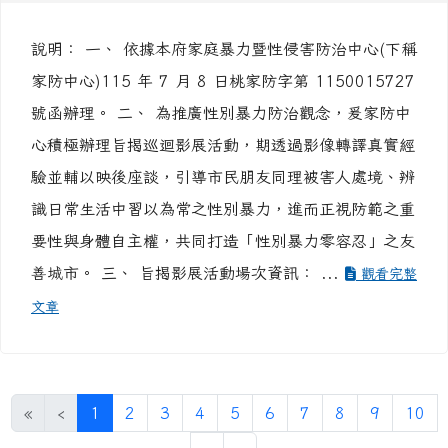
說明： 一、 依據本府家庭暴力暨性侵害防治中心(下稱
家防中心)115 年 7 月 8 日桃家防字第 1150015727
號函辦理。 二、 為推廣性別暴力防治觀念，爰家防中
心積極辦理旨揭巡迴影展活動，期透過影像轉譯真實經
驗並輔以映後座談，引導市民朋友同理被害人處境、辨
識日常生活中習以為常之性別暴力，進而正視防範之重
要性與身體自主權，共同打造「性別暴力零容忍」之友
善城市。 三、 旨揭影展活動場次資訊： ...
觀看完整
文章
(目前頁次)
«
‹
1
2
3
4
5
6
7
8
9
10