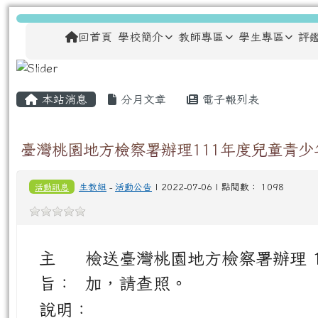
跳至主內容區
龍安國民小學
導覽列
回首頁
學校簡介
教師專區
學生專區
評
主內容區域
頁尾區域
本站消息
分月文章
電子報列表
臺灣桃園地方檢察署辦理111年度兒童青少
活動訊息
生教組
-
活動公告
| 2022-07-06 | 點閱數： 1098