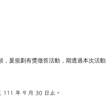
暑期犯罪預防法律常識有獎徵答活動辦法
le.com/forms/d/e/1FAIpQLSeksRF2BeMi7-
bAIGOww/viewform?usp=sf_link
願，爰規劃有獎徵答活動，期透過本次活動