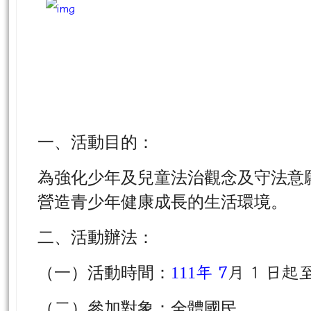
**臺灣桃園地方檢察署 青少年兒童
抽獎活動網址：
https://docs.goog
zdsRL9Wx0rP9JSPArnxJdJDuPVPjX
一、活動目的：
為強化少年及兒童法治觀念及守法意