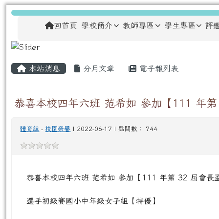
跳至主內容區
龍安國民小學
導覽列
回首頁
學校簡介
教師專區
學生專區
評
主內容區域
頁尾區域
本站消息
分月文章
電子報列表
恭喜本校四年六班 范希如 參加【111 年
體育組
-
校園榮譽
| 2022-06-17 | 點閱數： 744
恭喜本校四年六班 范希如 參加【111 年第 32 屆會
選手初級賽國小中年級女子組【特優】