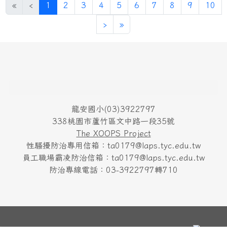
(目前頁次)
«
‹
1
2
3
4
5
6
7
8
9
10
下一頁
最後頁
›
»
頁尾區域內容
龍安國小(03)3922797
338桃園市蘆竹區文中路一段35號
The XOOPS Project
性騷擾防治專用信箱：ta0179@laps.tyc.edu.tw
員工職場霸凌防治信箱：ta0179@laps.tyc.edu.tw
防治專線電話：03-3922797轉710