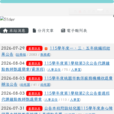
龍安國民小學
跳至主內容區
導覽列
主內容區域
頁尾區域
本站消息
分月文章
電子報列表
文章列表
2026-07-29
115學年度一、三、五年級編班結
重要訊息
果公告
(
註冊組
/ 2083 /
教務處
)
2026-08-04
115學年度第1學期第3次公告代課鐘
重要訊息
點教師甄選簡章(資源班)
(
人事主任
/ 75 /
人事室
)
2026-08-03
115學年度桃園市教保服務機構收退費
重要訊息
辦法公告
(
幼兒園
/ 41 /
幼兒園
)
2026-08-03
115學年度第1學期第2次公告普通班
重要訊息
代課鐘點教師甄選簡章
(
人事主任
/ 113 /
人事室
)
2026-07-31
公告本校附設幼兒園115學年度身心障
重要訊息