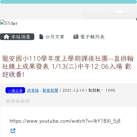
龍安國民小學
跳至主內容區
導覽列
主內容區域
頁尾區域
本站消息
分月文章
電子報列表
龍安國小110學年度上學期課後社團--直排輪
社線上成果發表 1/13(二)中午12:06入場 歡
迎收看!
一般公告
訓育組
-
影音新聞
| 2021-12-10 | 點閱數： 1095
https://www.youtube.com/watch?v=lbY1BXi_5j8