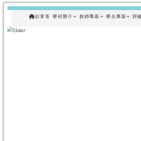
跳至主內容區
龍安國民小學
導覽列
回首頁
學校簡介
教師專區
學生專區
評