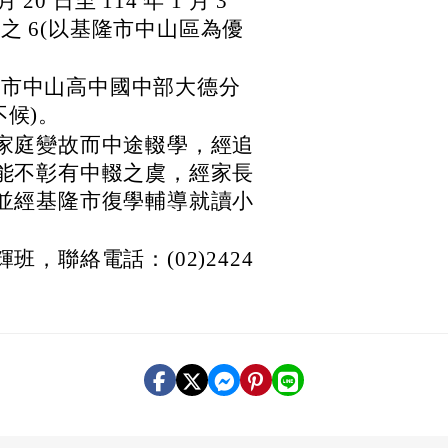
20 日至 114 年 1 月 3
之 6(以基隆市中山區為優
隆市中山高中國中部大德分
候)。
家庭變故而中途輟學，經追
能不彰有中輟之虞，經家長
並經基隆市復學輔導就讀小
，聯絡電話：(02)2424