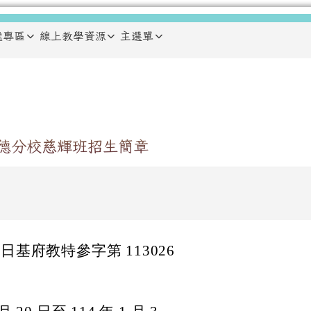
鑑專區
線上教學資源
主選單
大德分校慈輝班招生簡章
0 日基府教特參字第 113026