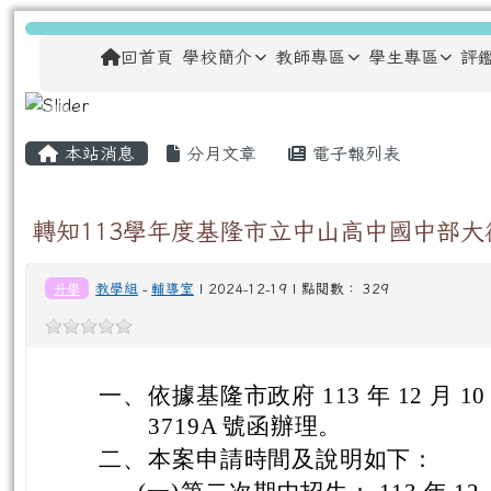
跳至主內容區
龍安國民小學
導覽列
回首頁
學校簡介
教師專區
學生專區
評
主內容區域
頁尾區域
本站消息
分月文章
電子報列表
轉知113學年度基隆市立中山高中國中部
升學
教學組
-
輔導室
| 2024-12-19 | 點閱數： 329
一、
依據基隆市政府 113 年 12 月 1
3719A 號函辦理。
二、
本案申請時間及說明如下：