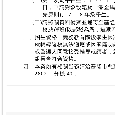
(一)
第二次期中招生： 113 年 12 月 
日，申請對象設籍於台澎金馬
先原則)、 7 、 8 年級學生。
(二)
請將關資料備齊並逕寄至基
校慈輝班(以郵戳為憑，逾期不
三、
招生資格：義務教育階段學生因
蹤輔導返校無法適應或因家庭功
或監護人同意接受輔導就讀者，
組審查符合資格。
四、
本案如有相關疑義請洽基隆市慈輝班
2802 ，分機 40 。