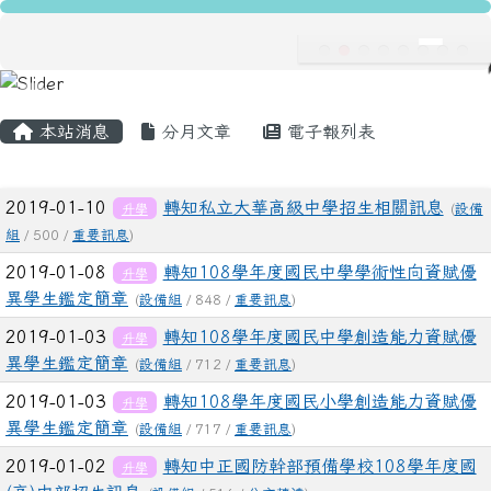
龍安國民小學
跳至主內容區
導覽列
主內容區域
頁尾區域
本站消息
分月文章
電子報列表
文章列表
2019-01-10
轉知私立大華高級中學招生相關訊息
升學
(
設備
組
/ 500 /
重要訊息
)
2019-01-08
轉知108學年度國民中學學術性向資賦優
升學
異學生鑑定簡章
(
設備組
/ 848 /
重要訊息
)
2019-01-03
轉知108學年度國民中學創造能力資賦優
升學
異學生鑑定簡章
(
設備組
/ 712 /
重要訊息
)
2019-01-03
轉知108學年度國民小學創造能力資賦優
升學
異學生鑑定簡章
(
設備組
/ 717 /
重要訊息
)
2019-01-02
轉知中正國防幹部預備學校108學年度國
升學