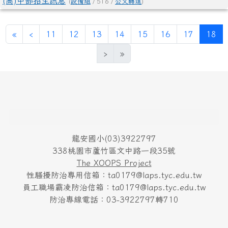
(高)中部招生訊息
(
設備組
/ 516 /
公文轉達
)
第一頁
上一頁
(
«
‹
11
12
13
14
15
16
17
18
›
»
頁尾區域內容
龍安國小(03)3922797
338桃園市蘆竹區文中路一段35號
The XOOPS Project
性騷擾防治專用信箱：ta0179@laps.tyc.edu.tw
員工職場霸凌防治信箱：ta0179@laps.tyc.edu.tw
防治專線電話：03-3922797轉710