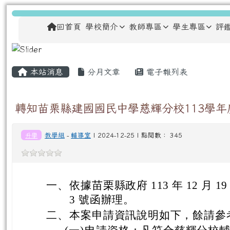
跳至主內容區
龍安國民小學
導覽列
回首頁
學校簡介
教師專區
學生專區
評
主內容區域
頁尾區域
本站消息
分月文章
電子報列表
轉知苗栗縣建國國民中學慈輝分校113學年
升學
教學組
-
輔導室
| 2024-12-25 | 點閱數： 345
一、
依據苗栗縣政府 113 年 12 月 19
3 號函辦理。
二、
本案申請資訊說明如下，餘請參