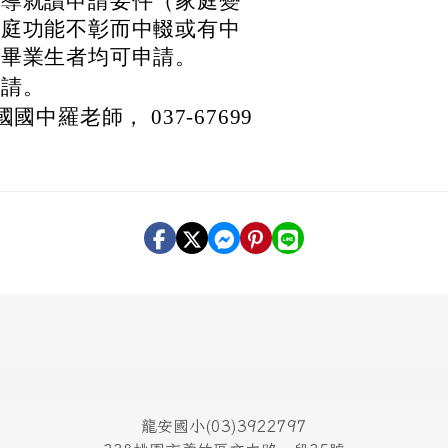
輔導就讀申請要件（家庭變
家庭功能不彰而中輟或有中
屆畢業生者均可申請。
申請。
羅老師， 037-67699
龍安國小(03)3922797