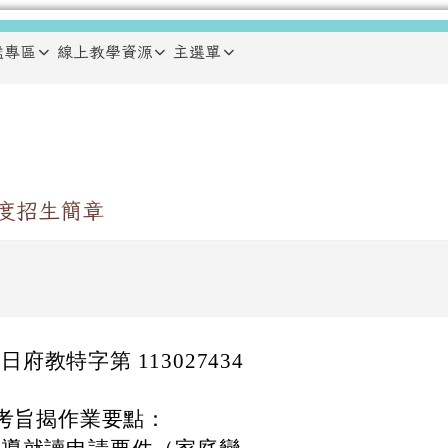
鑑專區
線上教學資源
主選單
度招生簡章
 日府教特字第 113027434
考旨揭作業要點：