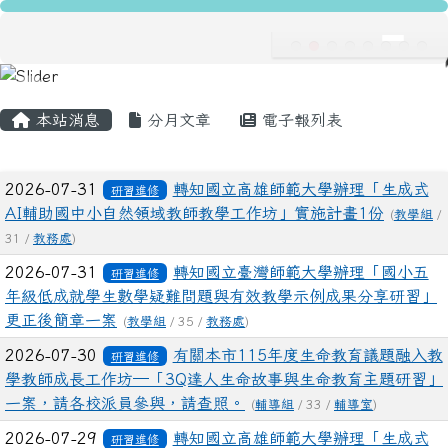
龍安國民小學
跳至主內容區
導覽列
主內容區域
頁尾區域
本站消息
分月文章
電子報列表
文章列表
2026-07-31
轉知國立高雄師範大學辦理「生成式
研習進修
AI輔助國中小自然領域教師教學工作坊」實施計畫1份
(
教學組
/
31 /
教務處
)
2026-07-31
轉知國立臺灣師範大學辦理「國小五
研習進修
年級低成就學生數學疑難問題與有效教學示例成果分享研習」
更正後簡章一案
(
教學組
/ 35 /
教務處
)
2026-07-30
有關本市115年度生命教育議題融入教
研習進修
學教師成長工作坊─「3Q達人生命故事與生命教育主題研習」
一案，請各校派員參與，請查照。
(
輔導組
/ 33 /
輔導室
)
2026-07-29
轉知國立高雄師範大學辦理「生成式
研習進修