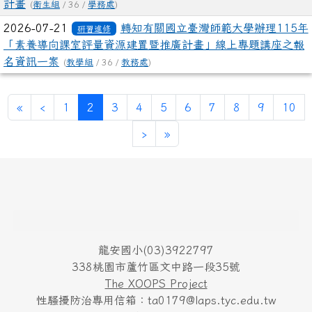
計畫
(
衛生組
/ 36 /
學務處
)
2026-07-21
轉知有關國立臺灣師範大學辦理115年
研習進修
「素養導向課室評量資源建置暨推廣計畫」線上專題講座之報
名資訊一案
(
教學組
/ 36 /
教務處
)
第一頁
上一頁
(目前頁次)
«
‹
1
2
3
4
5
6
7
8
9
10
下一頁
最後頁
›
»
頁尾區域內容
龍安國小(03)3922797
338桃園市蘆竹區文中路一段35號
The XOOPS Project
性騷擾防治專用信箱：ta0179@laps.tyc.edu.tw