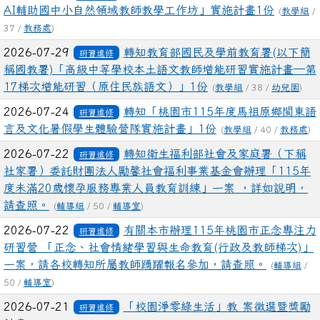
AI輔助國中小自然領域教師教學工作坊」實施計畫1份
(
教學組
/
37 /
教務處
)
2026-07-29
轉知教育部國民及學前教育署(以下簡
研習進修
稱國教署)「高級中等學校本土語文教師增能研習實施計畫─第
17梯次增能研習（原住民族語文）」1份
(
教學組
/ 38 /
幼兒園
)
2026-07-24
轉知「桃園市115年度馬祖原鄉閩東語
研習進修
言及文化暑假學生體驗營隊實施計畫」1份
(
教學組
/ 40 /
教務處
)
2026-07-22
轉知衛生福利部社會及家庭署（下稱
研習進修
社家署）委託財團法人勵馨社會福利事業基金會辦理「115年
度未滿20歲懷孕服務專業人員教育訓練」一案 ，詳如說明，
請查照。
(
輔導組
/ 50 /
輔導室
)
2026-07-22
有關本市辦理115年桃園市正念專注力
研習進修
研習營 「正念、社會情緒學習與生命教育(行政及教師梯次)」
一案，請各校轉知所屬教師踴躍報名參加，請查照。
(
輔導組
/
50 /
輔導室
)
2026-07-21
「校園淨零綠生活」教 案徵選暨獎勵
研習進修