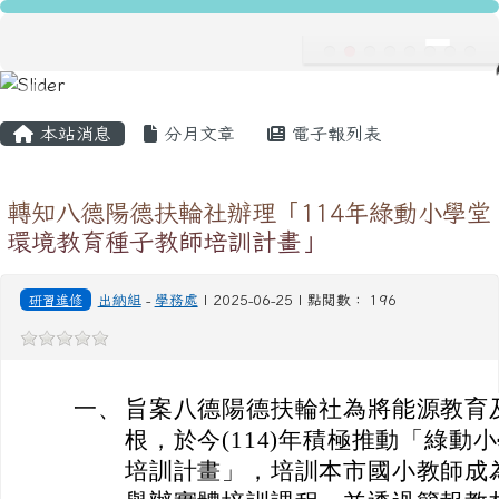
龍安國民小學
跳至主內容區
導覽列
主內容區域
頁尾區域
本站消息
分月文章
電子報列表
轉知八德陽德扶輪社辦理「114年綠動小學堂
環境教育種子教師培訓計畫」
研習進修
出納組
-
學務處
| 2025-06-25 | 點閱數： 196
一、
旨案八德陽德扶輪社為將能源教育
根，於今(114)年積極推動「綠動
培訓計畫」，培訓本市國小教師成