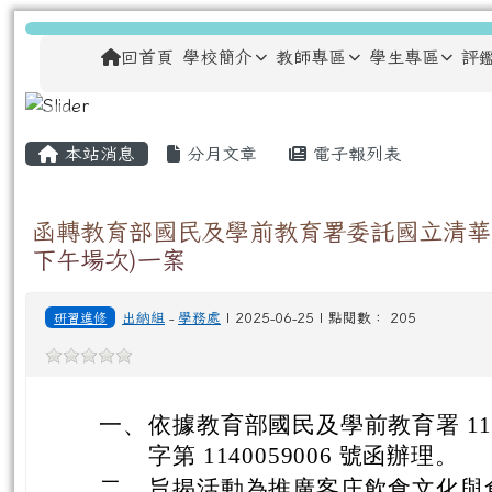
跳至主內容區
龍安國民小學
導覽列
回首頁
學校簡介
教師專區
學生專區
評
主內容區域
頁尾區域
本站消息
分月文章
電子報列表
函轉教育部國民及學前教育署委託國立清華
下午場次)一案
研習進修
出納組
-
學務處
| 2025-06-25 | 點閱數： 205
一、
依據教育部國民及學前教育署 114 
字第 1140059006 號函辦理。
二、
旨揭活動為推廣客庄飲食文化與