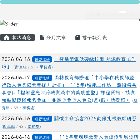
龍安國民小學
跳至主內容區
導覽列
主內容區域
頁尾區域
本站消息
分月文章
電子報列表
文章列表
2026-06-18
「智慧節電低碳綠校園-能源教育工作
研習進修
坊」
(
衛生組
/ 51 /
學務處
)
2026-06-17
函轉教育部辦理「中小學在職教師暨
研習進修
行政人員美感素養提升計畫」- 115年(增能工作坊＋藝術祭共
享會)-「摺射靈光∞跨域實踐中的美感重塑」課程資訊，請貴
校鼓勵踴躍報名參加，並惠予參予人員公(差)假，請查照。
(
訓
育組
/ 57 /
學務處
)
2026-06-16
關懷生命協會2026動保扎根教師研習
研習進修
(
衛生組
/ 43 /
學務處
)
2026-06-16
「115年度環境教育人員認證暨展延研
研習進修