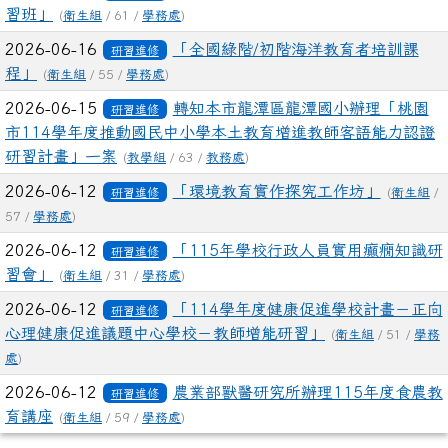
習班」
(
衛生組
/ 61 /
學務處
)
2026-06-16
「全國綠階/初階海洋教育者培訓課
研習進修
程」
(
衛生組
/ 55 /
學務處
)
2026-06-15
轉知本市龍潭區龍潭國小辦理「桃園
研習進修
市114學年度推動國民中小學本土教育增進教師客語能力認證
研習計畫」一案
(
教學組
/ 63 /
教務處
)
2026-06-12
「環境教育實作探究工作坊」
研習進修
(
衛生組
/
57 /
學務處
)
2026-06-12
「115年學校行政人員實用癲癇知識研
研習進修
習會」
(
衛生組
/ 31 /
學務處
)
2026-06-12
「114學年度健康促進學校計畫－正向
研習進修
心理健康促進議題中心學校－教師增能研習」
(
衛生組
/ 51 /
學務
處
)
2026-06-12
農業部獸醫研究所辦理115年度食農教
研習進修
育講座
(
衛生組
/ 59 /
學務處
)