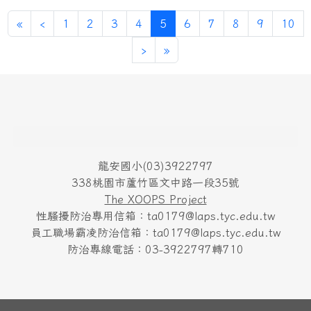
第一頁
上一頁
(目前頁次)
«
‹
1
2
3
4
5
6
7
8
9
10
下一頁
最後頁
›
»
頁尾區域內容
龍安國小(03)3922797
338桃園市蘆竹區文中路一段35號
The XOOPS Project
性騷擾防治專用信箱：ta0179@laps.tyc.edu.tw
員工職場霸凌防治信箱：ta0179@laps.tyc.edu.tw
防治專線電話：03-3922797轉710