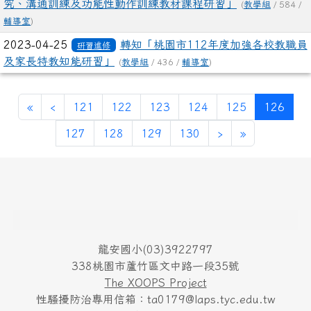
究、溝通訓練及功能性動作訓練教材課程研習」
(
教學組
/ 584 /
輔導室
)
2023-04-25
轉知「桃園市112年度加強各校教職員
研習進修
及家長特教知能研習」
(
教學組
/ 436 /
輔導室
)
第一頁
上一頁
(目前
«
‹
121
122
123
124
125
126
下一頁
最後頁
127
128
129
130
›
»
頁尾區域內容
龍安國小(03)3922797
338桃園市蘆竹區文中路一段35號
The XOOPS Project
性騷擾防治專用信箱：ta0179@laps.tyc.edu.tw