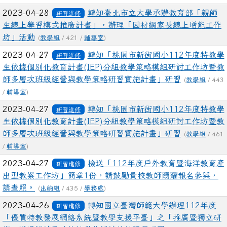
2023-04-28
轉知臺北市立大學承辦教育部「親師
研習進修
生線上學習模式推廣計畫」，辦理「因材網家長線上增能工作
坊」活動
(
教學組
/ 421 /
輔導室
)
2023-04-27
轉知「桃園市新街國小112年度特教學
研習進修
生依據個別化教育計畫(IEP)分組教學策略模組研討工作坊暨教
師多層次班級經營與教學策略研習實施計畫」研習
(
教學組
/ 443
/
輔導室
)
2023-04-27
轉知「桃園市新街國小112年度特教學
研習進修
生依據個別化教育計畫(IEP)分組教學策略模組研討工作坊暨教
師多層次班級經營與教學策略研習實施計畫」研習
(
教學組
/ 461
/
輔導室
)
2023-04-27
檢送「112年度戶外教育暨海洋教育產
研習進修
出型教案工作坊」簡章1份，請鼓勵貴校教師踴躍報名參與，
請查照。
(
出納組
/ 435 /
學務處
)
2023-04-26
轉知國立臺灣師範大學辦理112年度
研習進修
「優質特教發展網絡系統暨教學支援平臺」之「推廣暨獨立研