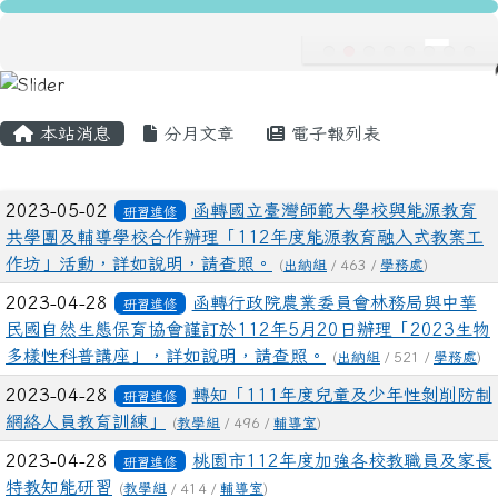
龍安國民小學
跳至主內容區
導覽列
主內容區域
頁尾區域
本站消息
分月文章
電子報列表
文章列表
2023-05-02
函轉國立臺灣師範大學校與能源教育
研習進修
共學團及輔導學校合作辦理「112年度能源教育融入式教案工
作坊」活動，詳如說明，請查照。
(
出納組
/ 463 /
學務處
)
2023-04-28
函轉行政院農業委員會林務局與中華
研習進修
民國自然生態保育協會謹訂於112年5月20日辦理「2023生物
多樣性科普講座」，詳如說明，請查照。
(
出納組
/ 521 /
學務處
)
2023-04-28
轉知「111年度兒童及少年性剝削防制
研習進修
網絡人員教育訓練」
(
教學組
/ 496 /
輔導室
)
2023-04-28
桃園市112年度加強各校教職員及家長
研習進修
特教知能研習
(
教學組
/ 414 /
輔導室
)