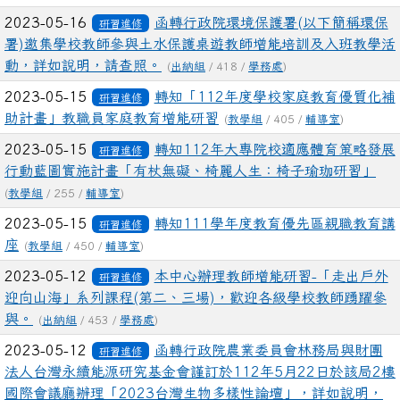
2023-05-16
函轉行政院環境保護署(以下簡稱環保
研習進修
署)邀集學校教師參與土水保護桌遊教師增能培訓及入班教學活
動，詳如說明，請查照。
(
出納組
/ 418 /
學務處
)
2023-05-15
轉知「112年度學校家庭教育優質化補
研習進修
助計畫」教職員家庭教育增能研習
(
教學組
/ 405 /
輔導室
)
2023-05-15
轉知112年大專院校適應體育策略發展
研習進修
行動藍圖實施計畫「有杖無礙、椅麗人生：椅子瑜珈研習」
(
教學組
/ 255 /
輔導室
)
2023-05-15
轉知111學年度教育優先區親職教育講
研習進修
座
(
教學組
/ 450 /
輔導室
)
2023-05-12
本中心辦理教師增能研習-「走出戶外
研習進修
迎向山海」系列課程(第二、三場)，歡迎各級學校教師踴躍參
與。
(
出納組
/ 453 /
學務處
)
2023-05-12
函轉行政院農業委員會林務局與財團
研習進修
法人台灣永續能源研究基金會謹訂於112年5月22日於該局2樓
國際會議廳辦理「2023台灣生物多樣性論壇」，詳如說明，