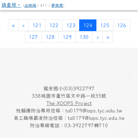
請查照。
(
出納組
/ 411 /
學務處
)
第一頁
上一頁
(目前頁次)
«
‹
121
122
123
124
125
126
下一頁
最後頁
127
128
129
130
›
»
頁尾區域內容
龍安國小(03)3922797
338桃園市蘆竹區文中路一段35號
The XOOPS Project
性騷擾防治專用信箱：ta0179@laps.tyc.edu.tw
員工職場霸凌防治信箱：ta0179@laps.tyc.edu.tw
防治專線電話：03-3922797轉710