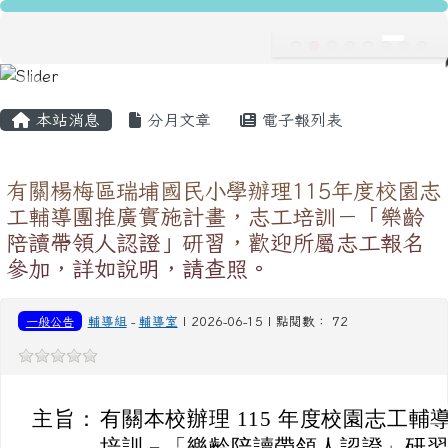
龍安國民小學
跳至主內容區
導覽列
主內容區域
頁尾區域
本站消息
分月文章
電子報列表
有關楊梅區瑞埔國民小學辦理115年度校園志
工輔導團推廣實施計畫，志工培訓－「樂齡
陪讀帶領人認證」研習，歡迎所屬志工報名
參加，詳如說明，請查照。
一般公告
輔導組
-
輔導室
| 2026-06-15 | 點閱數： 72
主旨：
有關本校辦理 115 年度校園志工
培訓－「樂齡陪讀帶領人認證」研