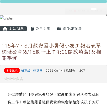
龍安國民小學
跳至主內容區
導覽列
主內容區域
頁尾區域
本站消息
分月文章
電子報列表
115年7、8月龍安國小暑假小志工報名表單
網址公告(6/15週一上午9:00開放填寫)及相
關事宜
重要訊息
輔導組
-
輔導室
| 2026-06-14 | 點閱數： 207
各位親愛的同學與家長您好，歡迎前來參與本校志願服
務工作！希望能藉著這個寶貴的機會帶給您或孩子美好