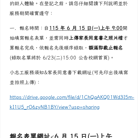
的助人體驗。在登記之前，請您仔細閱讀下列說明並於
服務期間確實遵守：
一．報名時間：自
115 年 6 月 15 日(一)上午 9:00
開
始填寫報名表單，並需同時
上傳家長同意書之照片檔
才
算報名完成，依報名先後順序錄取，
額滿即
截止報名
(錄取名單將於 6/23(二)15:00 公告校網首頁)。
小志工服務須知&家長同意書下載網址(可先印出後填寫
並拍照上傳)：
https://drive.google.com/file/d/1ChQaAKQ01Wd3I5m-
kI1U5_rO6zyNB1BY/view?usp=sharing
報名表單網址
<
6 月 15 日(一)上午