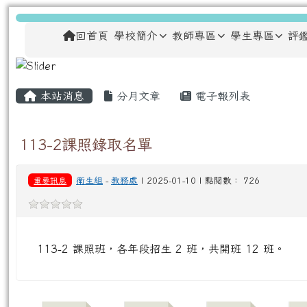
跳至主內容區
龍安國民小學
導覽列
回首頁
學校簡介
教師專區
學生專區
評
主內容區域
頁尾區域
本站消息
分月文章
電子報列表
113-2課照錄取名單
重要訊息
衛生組
-
教務處
| 2025-01-10 | 點閱數： 726
113-2 課照班，各年段招生 2 班，共開班 12 班。