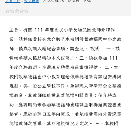
業，請轉知貴校有意介聘至本校附設華德福國中小之教
師，倘成功調入應配合事項，請查照。 說明： 一、請
貴校承辦人協助轉知本文說明二、三，給欲參加 111
年度介聘教師，在選填介聘學校前審慎評估。 二、本
校附設華德福國中小教育理念依華德福教育課程安排與
規劃，與一般公立學校不同，為辦理人智學理念之華德
福教育，其教師職能需具華德福相關背景；倘介聘成
功，應聘時尚未參加華德福師資培訓並取得結業證書資
格者，應於起聘日五年內完成，並能接受國內外資深華
德福教師之督導，其期程視情況另定之。 三、本校附
設華德福國中小教師需能跨領域科目教學，倘為導師職
務以完整帶領所任教...
觀看完整文章