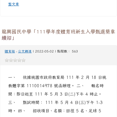
龍興國民中學「111學年度體育班新生入學甄選簡章
續招」
體育組
-
公文轉達
| 2022-05-02 | 點閱數： 563
一、 依據桃園市政府教育局 111 年 2 月 18 日桃
教體字第 1110014978 號函辦理。 二、 報名時
間：即日起至 111 年 5 月 3 日(二)下午 4 時止。
三、 甄試時間： 111 年 5 月 4 日(三)下午 1-3
時。 四、 招收項目、名額：田徑 5 名、足球 5
名。 五、 報名地點：本校學務處體育組。 六、
檢附續招簡章乙份，相關報名資料亦可至本校警衛室
免費索取或逕自本校網站 http://www
觀看完整文
章