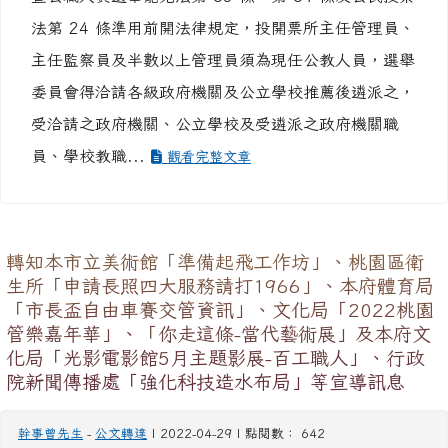
受洽請之政府機關、公立學校及受遴派之政府機關職
員、學校教職...
觀看完整文章
轉知本市立美術館「準備起飛工作坊」、桃園區衛
生所「申請長照四大服務請打1966」、本府體育局
「市長盃自由車賽交管資訊」、文化局「2022桃園
管樂嘉年華」、「你走這條-當代藝術展」及本府文
化局「光影電影館5月主題影展-百工職人」、行政
院新聞傳播處「強化科技造水布局」等宣導訊息
幹事曾先生
-
公文轉達
| 2022-04-29 | 點閱數： 642
桃園市政府所屬電子看板─LED 、 LCD 跑馬內容 序
號 播放期間 聯絡人 播送內容/影片連結 1 111/04/25