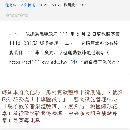
1110103152 號函辦理。 二、 旨揭簡章亦公布於
嘉義縣 111 學年度約用助理運動教練遴選網站（
https://sct111.cyc.edu.tw/
），請自行下載使用。
轉知本府文化局「馬村實驗藝廊申請展覽」、就業
職訓服務處「半導體徵才」、藝文設施管理中心
「親子數位音樂體驗班」、農業局「桃園繡球花
季」及行政院新聞傳播處「中央擴大租金補貼專
案」等宣導訊息
一般公告
幹事曾先生
-
公文轉達
| 2022-05-04 | 點閱數： 534
主旨： 檢送本府 LED 跑馬燈文字稿及 LCD 託播圖