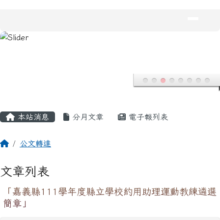
龍安國民小學
跳至主內容區
導覽列
主內容區域
頁尾區域
本站消息
分月文章
電子報列表
回首頁
公文轉達
文章列表
「嘉義縣111學年度縣立學校約用助理運動教練遴選
簡章」
體育組
-
公文轉達
| 2022-05-09 | 點閱數： 286
一、 依據嘉義縣政府 111 年 5 月 2 日府教體字第