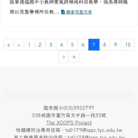
第一頁
上一頁
(目前頁次)
«
‹
1
2
3
4
5
6
7
8
9
10
下一頁
最後頁
›
»
頁尾區域內容
龍安國小(03)3922797
338桃園市蘆竹區文中路一段35號
The XOOPS Project
性騷擾防治專用信箱：ta0179@laps.tyc.edu.tw
員工職場霸凌防治信箱：ta0179@laps.tyc.edu.tw
防治專線電話：03-3922797轉710