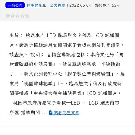
片，請惠予協助運用貴機關電子看板或網站刊登訊息，
請查照。 說明： 旨揭宣導訊息包括：本府文化局「馬
村實驗藝廊申請展覽」、就業職訓服務處「半導體徵
才」、藝文設施管理中心「親子數位音樂體驗班」、農
業局「桃園繡球花季」LED 跑馬燈文字稿及行政院新
聞傳播處「中央擴大租金補貼專案」LCD 託播圖片。
桃園市政府所屬電子看板─LED 、 LCD 跑馬內容
序號 播放期間 ...
觀看完整文章
楊明國民中學「111學年度第二次體育班新生暨轉學
生入學甄選簡章及報名表」
體育組
-
公文轉達
| 2022-05-02 | 點閱數： 529