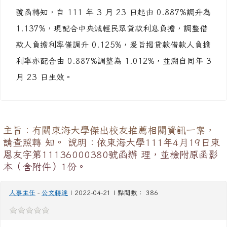
營署財字第 1111071708 、 11110706972 號函辦
理，並檢附原函影本各 1 份。 二、旨揭貸款借款人負
擔利率本府前以 3 月 31 日府人給字第 1110081996
號函轉知，自 111 年 3 月 23 日起由 0.887%調升為
1.137%，現配合中央減輕民眾貸款利息負擔，調整借
款人負擔利率僅調升 0.125%，爰旨揭貸款借款人負擔
利率亦配合由 0.887%調整為 1.012%，並溯自同年 3
月 23 日生效。
主旨：有關東海大學傑出校友推薦相關資訊一案，
請查照轉 知。 說明：依東海大學111年4月19日東
恩友字第11136000380號函辦 理，並檢附原函影
本（含附件）1份。