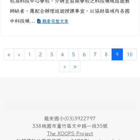
理，配合學校之課務安排，並支援從聘學校之課務。
三、臺南市新興國中、復興國中、南新國中、佳里國
中、和順國中、仁德國中、麻豆國中、新化國中等 8
校為科技中心學校，介聘至前開學校之科技領域巡迴教
師缺者，應配合辦理巡迴授課事宜，以協助區域內各國
中科技領...
觀看完整文章
第一頁
上一頁
(目前頁次
«
‹
1
2
3
4
5
6
7
8
9
10
下一頁
最後頁
›
»
頁尾區域內容