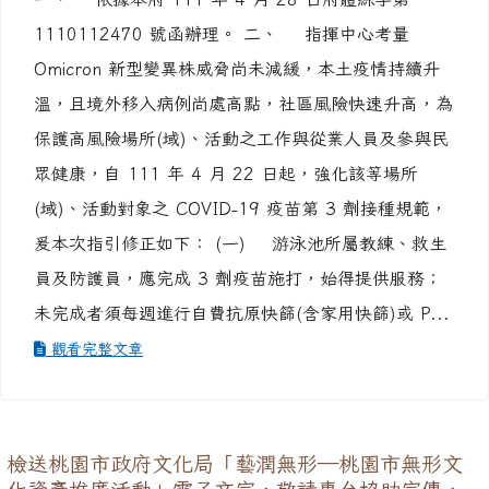
體育組
-
公文轉達
| 2022-04-24 | 點閱數： 607
一、 依據本府 111 年 4 月 28 日府體綜字第
1110112470 號函辦理。 二、 指揮中心考量
Omicron 新型變異株威脅尚未減緩，本土疫情持續升
溫，且境外移入病例尚處高點，社區風險快速升高，為
保護高風險場所(域)、活動之工作與從業人員及參與民
眾健康，自 111 年 4 月 22 日起，強化該等場所
(域)、活動對象之 COVID-19 疫苗第 3 劑接種規範，
爰本次指引修正如下： (一) 游泳池所屬教練、救生
員及防護員，應完成 3 劑疫苗施打，始得提供服務；
未完成者須每週進行自費抗原快篩(含家用快篩)或 P...
觀看完整文章