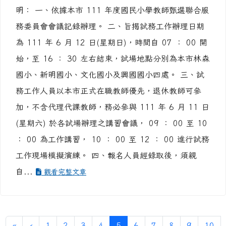
明： 一、依據本市 111 年度國民小學教師甄選聯合服
務委員會會議記錄辦理。 二、旨揭試務工作辦理日期
為 111 年 6 月 12 日(星期日)，時間自 07 ： 00 開
始，至 16 ： 30 左右結束，試場地點分別為本市林森
國小、新明國小、文化國小及興國國小四處。 三、試
務工作人員以本市正式在職教師優先，退休教師可參
加，不含代理代課教師，務必參與 111 年 6 月 11 日
(星期六) 於各試場辦理之講習會議， 09 ： 00 至 10
： 00 為工作講習， 10 ： 00 至 12 ： 00 進行試務
工作現場模擬演練。 四、報名人員經錄取後，須親
自...
觀看完整文章
第一頁
上一頁
(目前頁次)
«
‹
1
2
3
4
5
6
7
8
9
10