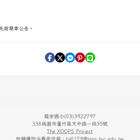
站先前簡章公告。
龍安國小(03)3922797
338桃園市蘆竹區文中路一段35號
The XOOPS Project
性騷擾防治專用信箱：ta0179@laps.tyc.edu.tw