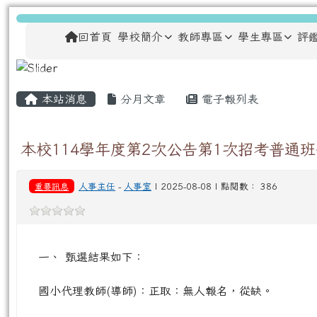
跳至主內容區
龍安國民小學
導覽列
回首頁
學校簡介
教師專區
學生專區
評
主內容區域
頁尾區域
本站消息
分月文章
電子報列表
本校114學年度第2次公告第1次招考普
重要訊息
人事主任
-
人事室
| 2025-08-08 | 點閱數： 386
一、 甄選結果如下：
國小代理教師(導師)：正取：無人報名，從缺。