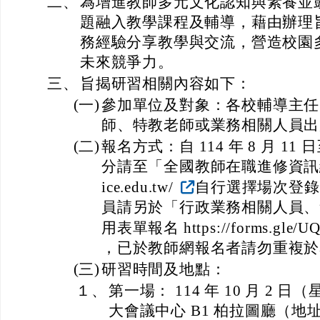
二、
為增進教師多元文化認知與素養並
題融入教學課程及輔導，藉由辦理
務經驗分享教學與交流，營造校園
未來競爭力。
三、
旨揭研習相關內容如下：
(一)
參加單位及對象：各校輔導主任
師、特教老師或業務相關人員出席，
(二)
報名方式：自 114 年 8 月 11 
分請至「全國教師在職進修資訊網」htt
ice.edu.tw/
自行選擇場次登錄
員請另於「行政業務相關人員、
用表單報名 https://forms.gle/
，已於教師網報名者請勿重複於
(三)
研習時間及地點：
１、
第一場： 114 年 10 月 2
大會議中心 B1 柏拉圖廳（