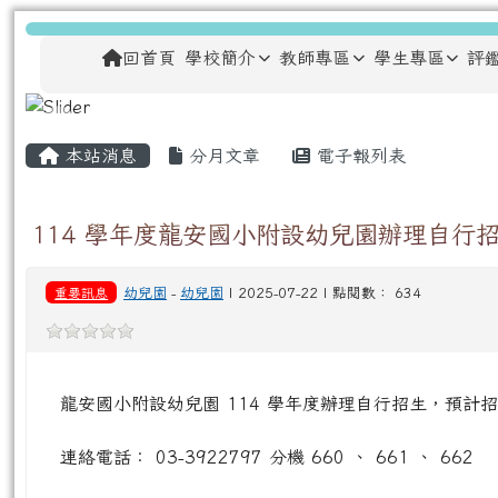
跳至主內容區
龍安國民小學
導覽列
回首頁
學校簡介
教師專區
學生專區
評
主內容區域
頁尾區域
本站消息
分月文章
電子報列表
114 學年度龍安國小附設幼兒園辦理自行
重要訊息
幼兒園
-
幼兒園
| 2025-07-22 | 點閱數： 634
龍安國小附設幼兒園 114 學年度辦理自行招生，預計招收
連絡電話： 03-3922797 分機 660 、 661 、 662