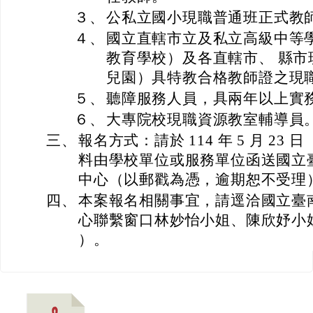
３、
公私立國小現職普通班正式教
４、
國立直轄市立及私立高級中等
教育學校）及各直轄市、 縣市
兒園）具特教合格教師證之現
５、
聽障服務人員，具兩年以上實
６、
大專院校現職資源教室輔導員
三、
報名方式：請於 114 年 5 月 2
料由學校單位或服務單位函送國立
中心（以郵戳為憑，逾期恕不受理
四、
本案報名相關事宜，請逕洽國立臺
心聯繫窗口林妙怡小姐、陳欣妤小姐（電
）。