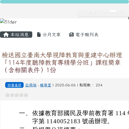
龍安國民小學
跳至主內容區
導覽列
主內容區域
頁尾區域
本站消息
分月文章
電子報列表
檢送國立臺南大學視障教育與重建中心辦理
「114年度聽障教育專精學分班」課程簡章
（含相關表件）1份
研習進修
註冊組
-
輔導室
| 2025-06-06 | 點閱數： 234
一、
依據教育部國民及學前教育署 114 年
字第 1140052183 號函辦理。