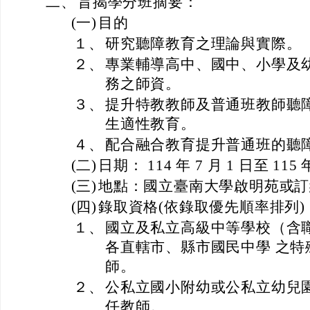
二、
旨揭學分班摘要：
(一)
目的
１、
研究聽障教育之理論與實際。
２、
專業輔導高中、國中、小學及
務之師資。
３、
提升特教教師及普通班教師聽
生適性教育。
４、
配合融合教育提升普通班的聽
(二)
日期： 114 年 7 月 1 日至 115 
(三)
地點：國立臺南大學啟明苑或訂
(四)
錄取資格(依錄取優先順率排列)
１、
國立及私立高級中等學校（含
各直轄市、縣市國民中學 之特
師。
２、
公私立國小附幼或公私立幼兒
任教師。