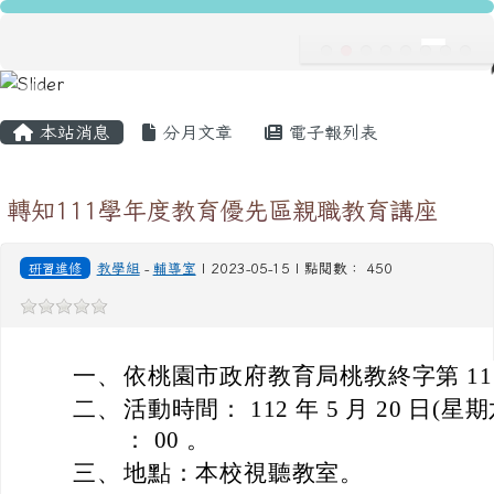
龍安國民小學
跳至主內容區
導覽列
主內容區域
頁尾區域
本站消息
分月文章
電子報列表
轉知111學年度教育優先區親職教育講座
研習進修
教學組
-
輔導室
| 2023-05-15 | 點閱數： 450
一、
依桃園市政府教育局桃教終字第 1110
二、
活動時間： 112 年 5 月 20 日(星期六
： 00 。
三、
地點：本校視聽教室。