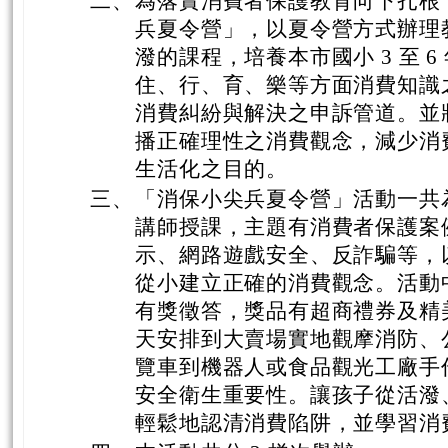
二、
為落實消費者保護教育向下扎根
兵夏令營」，以夏令營方式辦理
潑的課程，培養本市國小 3 至 
住、行、育、樂等方面消費知識
消費糾紛與解決之申訴管道。並
播正確理性之消費觀念，減少消
生活化之目的。
三、
「消保小尖兵夏令營」活動一共為期
講師授課，主題有消費者保護案
示、網路遊戲安全、反詐騙等，
從小建立正確的消費觀念。活動
有獎徵答，獎品有超商禮券及精美
天安排到大賣場實地觀摩消防、
覽車到機器人或食品觀光工廠手作
安全衛生重要性。讓孩子從活潑
輕鬆地認清消費陷阱，並學習消