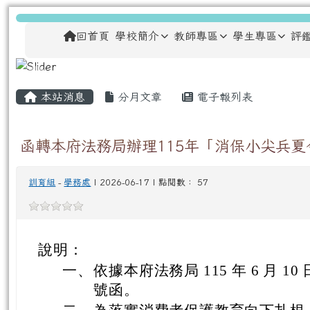
跳至主內容區
龍安國民小學
導覽列
回首頁
學校簡介
教師專區
學生專區
評
主內容區域
頁尾區域
本站消息
分月文章
電子報列表
函轉本府法務局辦理115年「消保小尖兵
訓育組
-
學務處
| 2026-06-17 | 點閱數： 57
說明：
一、
依據本府法務局 115 年 6 月 10 
號函。