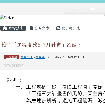
龍安國民小學
跳至主內容區
導覽列
主內容區域
頁尾區域
本站消息
分月文章
電子報列表
檢附「工程實務6-7月計畫」乙份。
公文轉達
總務主任
-
總務處
| 2026-06-16 | 點閱數： 110
說明：
一、
工程履約，從「看懂工程圖」開始
「工程三大計畫書的風險、業主責
二、
為您逐步解析，避免工程疏漏，減