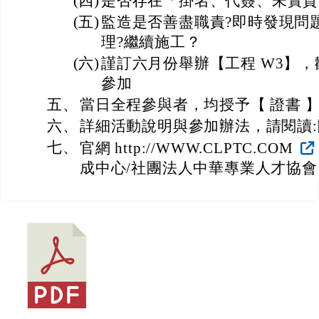
(四)
是否存在「掛名、代簽、未實質
(五)
監造是否善盡職責?即時發現問
理?繼續施工？
(六)
謹訂六月份舉辦【工程 W3】
參加
五、
當日全程參與者，均授予【 證書 
六、
詳細活動說明與參加辦法，請閱讀
七、
官網 http://WWW.CLPTC.COM
成中心/社團法人中華專業人才協