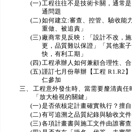
(一)
工程往往不是技術卡關，通常是
通問題
(二)
如何建立:審查、控管、驗收能
重做、被追責」
(三)
廠商常見反映：「設計不改，施
更，品質難以保證」「其他案子
快，有利工期」
(四)
工程承辦人如何兼顧合理性、合
(五)
謹訂七月份舉辦【工程 R1.R
仁參加
三、
工程意外發生時、當需要釐清責任
「放大檢視的關鍵」
(一)
是否依核定計畫確實執行？擅自
(二)
有可追溯之品質紀錄與驗收文件
(三)
各項計畫書與施工文件由誰審查