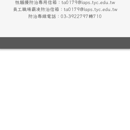
6
林豐建
114/9/1
止
檔案下
03-3322101#6260
頁尾區域內容
龍安國小(03)3922797
338桃園市蘆竹區文中路一段35號
The XOOPS Project
性騷擾防治專用信箱：ta0179@laps.tyc.edu.tw