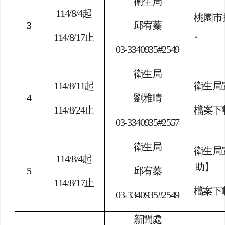
序號
播放期間
聯絡人
文化局
114/8/10
起
8/23
晚
1
葉明昇
國小。
114/8/23
止
03-3322592#8313
慢性
衛生局
查詢
114/8/11
起
代謝
2
劉雅晴
生局
114/8/24
止
03-3340935#2557
慢性
生局
衛生局