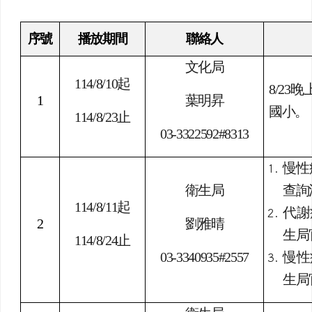
主內容區域
頁尾區域
本站消息
分月文章
電子報列表
轉知本府文化局「即將成真火舞團」、衛生
局「健康管理計畫」、「桃園市擴大肺癌篩
檢補助」、「健康管理計畫」、「桃園市擴
大肺癌篩檢補助」、「防制人口販運宣導」
等宣導訊息
幹事曾先生
-
總務處
| 2025-08-11 | 點閱數： 284