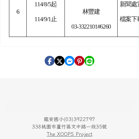
114/8/4
起
桃園市擴
3
邱宥蓁
。
114/8/17
止
03-3340935#2549
衛生局
114/8/11
起
衛生局
4
劉雅晴
114/8/24
止
檔案下
03-3340935#2557
衛生局
衛生局
114/8/4
起
助
】
5
邱宥蓁
114/8/17
止
檔案下
03-3340935#2549
新聞處
114/8/5
起
新聞處