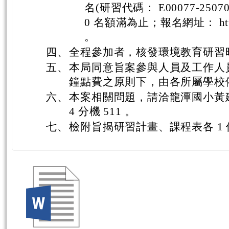
名(研習代碼： E00077-250
0 名額滿為止；報名網址： https:/
。
四、
全程參加者，核發環境教育研習時
五、
本局同意旨案參與人員及工作人
鐘點費之原則下，由各所屬學校依
六、
本案相關問題，請洽龍潭國小黃建豪主
4 分機 511 。
七、
檢附旨揭研習計畫、課程表各 1 