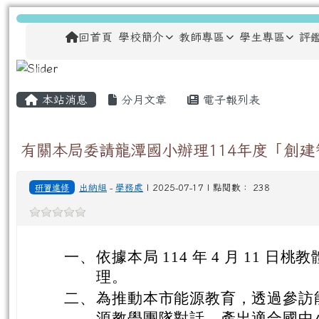
跳至主內容區
龍安國民小學
導覽列
回首頁
學校簡介
教師專區
學生專區
評
主內容區域
頁尾區域
本站消息
分月文章
電子報列表
有關本局委請龍潭國小辦理114年度「創
研習進修
出納組
-
學務處
| 2025-07-17 | 點閱數： 238
一、
依據本局 114 年 4 月 11 日桃教
理。
二、
為推動本市能源教育，透過參訪
源教學團隊對話，產出適合國中