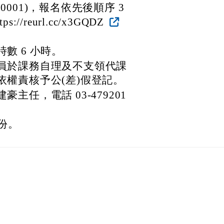
700001)，報名依先後順序 3
/reurl.cc/x3GQDZ
數 6 小時。
員於課務自理及不支領代課
權責核予公(差)假登記。
任，電話 03-479201
份。