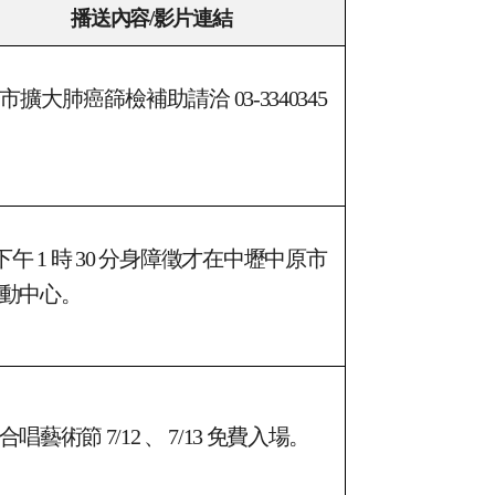
播送內容/影片連結
市擴大肺癌篩檢補助請洽 03-3340345
下午 1 時 30 分身障徵才在中壢中原市
動中心。