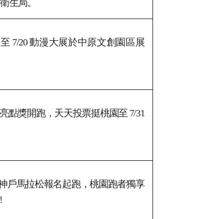
洽衛生局。
桃園市民慢性病定期追蹤抽汽車，請
洽衛生局。
至 7/20 動漫大展於中原文創園區展
亮點獎開跑，天天投票挺桃園至 7/31
神戶馬拉松報名起跑，桃園跑者獨享