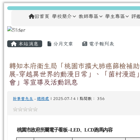
跳至主內容區
龍安國民小學
導覽列
回首頁
學校簡介
教師專區
學生專區
評
主內容區域
頁尾區域
本站消息
分月文章
電子報列表
轉知本府衛生局「桃園市擴大肺癌篩檢補助
展-穿越異世界的動漫日常」、「菌村漫遊」
會」等宣導及活動訊息
幹事曾先生
-
總務處
| 2025-07-14 | 點閱數： 356