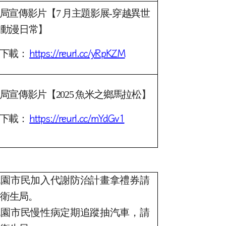
下載：
https://reurl.cc/Nxapdk
局宣傳影片【7 月主題影展-
穿越異世
的動漫日常
】
下載：
https://reurl.cc/yRpKZM
局宣傳影片【2025 魚米之鄉馬拉松
】
下載：
https://reurl.cc/mYdGv1
桃園市民加入代謝防治計畫拿禮券請