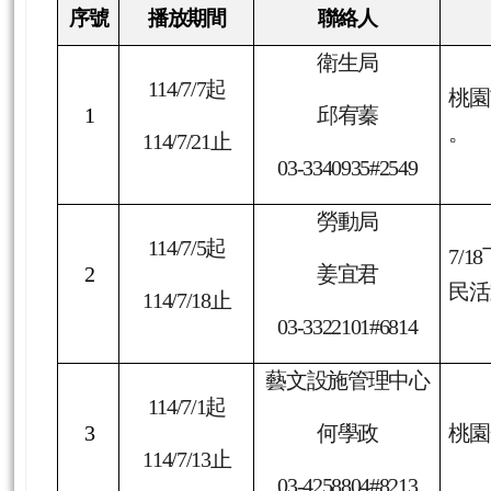
桃園市政府所屬電子看板─
LED
、
LCD
跑馬內容
序號
播放期間
聯絡人
衛生局
114/7/7
起
桃園
1
邱宥蓁
。
114/7/21
止
03-3340935#2549
勞動局
114/7/5
起
7/18
2
姜宜君
民活
114/7/18
止
03-3322101#6814
藝文設施管理中心
114/7/1
起