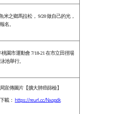
武新村藝術駐村聯展」至 10/12 。
魚米之鄉馬拉松， 9/28 做自己的光，
報名。
年桃園市運動會 7/18-21 在市立田徑場
游泳池舉行。
局宣傳圖片【擴大肺癌篩檢
】