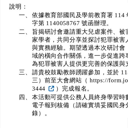
主內容區域
頁尾區域
本站消息
分月文章
電子報列表
函轉財團法人犯罪被害人保護協會訂於114年
7月10日(星期四)至11日(星期五)假集思台大
會議中心國際會議廳舉辦「穿透馨生第一縷
光-犯罪被害人權益保障暨實務研討會」相關
資料一案，鼓勵貴校教師踴躍報名參加，請
查照。
研習進修
輔導組
-
學務處
| 2025-06-23 | 點閱數： 198
說明：