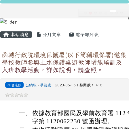
龍安國民小學
跳至主內容區
導覽列
主內容區域
頁尾區域
本站消息
分月文章
電子報列表
函轉行政院環境保護署(以下簡稱環保署)邀集
學校教師參與土水保護桌遊教師增能培訓及
入班教學活動，詳如說明，請查照。
研習進修
出納組
-
學務處
| 2023-05-16 | 點閱數： 418
一、
依據教育部國民及學前教育署 112 年
字第 1120062230 號函辦理。