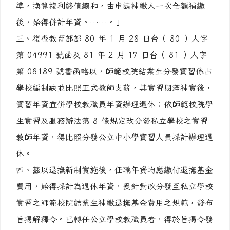
準，換算複利終值總和，由申請補繳人一次全額補繳
後，始得併計年資。……。」
三、復查教育部部 80 年 1 月 28 日台（ 80 ）人字
第 04991 號函及 81 年 2 月 17 日台（ 81 ）人字
第 08189 號書函略以，師範校院結業生分發實習係占
學校編制缺並比照正式教師支薪，其實習期滿補實後，
實習年資宜併學校教職員年資辦理退休；依師範校院學
生實習及服務辦法第 8 條規定改分發私立學校之實習
教師年資，得比照分發公立中小學實習人員採計辦理退
休。
四、茲以退撫新制實施後，任職年資均應繳付退撫基金
費用，始得採計為退休年資，爰針對改分發至私立學校
實習之師範校院結業生補繳退撫基金費用之規範，發布
旨揭解釋令。已轉任公立學校教職員者，得於旨揭令發