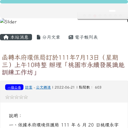
龍安國民小學
跳至主內容區
導覽列
主內容區域
頁尾區域
本站消息
分月文章
電子報列表
函轉本府環保局訂於111年7月13日（星期
三）上午10時整 辦理「桃園市永續發展識能
訓練工作坊」
一般公告
訪客
-
公文轉達
| 2022-06-21 | 點閱數： 603
說明：
一、依據本府環境保護局 111 年 6 月 20 日桃環永字