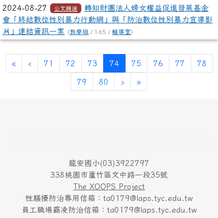
2024-08-27
轉知財團法人婦女權益促進發展基金
公文轉達
會「終結數位性別暴力行動網」與「防治數位性別暴力宣導影
片」連結資訊一案
(
教學組
/ 165 /
輔導室
)
第一頁
上一頁
(目前頁次)
«
‹
71
72
73
74
75
76
77
78
下一頁
最後頁
79
80
›
»
頁尾區域內容
龍安國小(03)3922797
338桃園市蘆竹區文中路一段35號
The XOOPS Project
性騷擾防治專用信箱：ta0179@laps.tyc.edu.tw
員工職場霸凌防治信箱：ta0179@laps.tyc.edu.tw