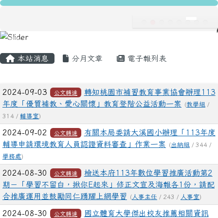
龍安國民小學
跳至主內容區
導覽列
主內容區域
頁尾區域
本站消息
分月文章
電子報列表
文章列表
2024-09-03
轉知桃園市補習教育事業協會辦理113
公文轉達
年度「優質補教、愛心關懷」教育登階公益活動一案
(
教學組
/
314 /
輔導室
)
2024-09-02
有關本局委請大溪國小辦理「113年度
公文轉達
輔導申請環境教育人員認證資料審查」作業一案
(
出納組
/ 344 /
學務處
)
2024-08-30
檢送本府113年數位學習推廣活動第2
公文轉達
期－「學習不留白，揪你E起來」修正文宣及海報各1份，請配
合推廣運用並鼓勵同仁踴躍上網學習
(
人事主任
/ 243 /
人事室
)
2024-08-30
國立體育大學傑出校友推薦相關資訊
公文轉達