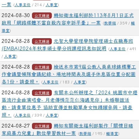
一案
(
人事主任
/ 214 /
人事室
)
2024-08-30
轉知衛生福利部於113年8月1日正式
公文轉達
啟用「網路媒體不當自殺內容申訴平臺」一案
(
教學組
/ 359 /
輔
導室
)
2024-08-28
元智大學管理學院管理碩士在職專班
公文轉達
(EMBA)2024年秋季碩士學分班課程訊息如說明
(
人事主任
/ 491
/
人事室
)
2024-08-28
檢送本市第9屆公教人員桌球錦標賽工
公文轉達
作會議暨領隊會議紀錄、場地時間表及選手休息區位置分配圖
各1份，請查照。
(
人事主任
/ 183 /
人事室
)
2024-08-28
有關本公所辦理之「2024 桃園市中壢
公文轉達
區流行金曲演唱會- 月老傳情茫茫仁海遇見你」未婚聯誼活
動，請貴單位惠予 協助宣傳並鼓勵單身女性踴躍參與，請查
照。
(
人事主任
/ 339 /
人事室
)
2024-08-27
轉知有關衛生福利部製作「關懷目睹
公文轉達
家庭暴力兒童」數位學習教材一案
(
教學組
/ 195 /
輔導室
)