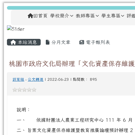
跳至主內容區
龍安國民小學
導覽列
回首頁
學校簡介
教師專區
學生專區
評
主內容區域
頁尾區域
本站消息
分月文章
電子報列表
桃園市政府文化局辦理「文化資產保存維護
訓育組
-
公文轉達
| 2022-06-23 | 點閱數： 895
說明：
一、
依據財團法人農業工程研究中心 111 年 6 月 1
二、
旨案文化資產保存維護暨教育推廣論壇預計辦理 