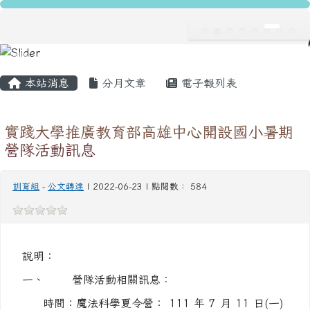
龍安國民小學
跳至主內容區
導覽列
主內容區域
頁尾區域
本站消息
分月文章
電子報列表
實踐大學推廣教育部高雄中心開設國小暑期
營隊活動訊息
訓育組
-
公文轉達
| 2022-06-23 | 點閱數： 584
說明：
一、
營隊活動相關訊息：
時間：魔法科學夏令營： 111 年 7 月 11 日(一)