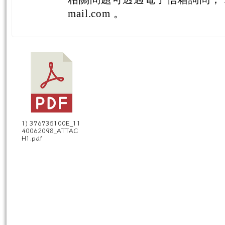
mail.com 。
1) 376735100E_11
40062098_ATTAC
H1.pdf