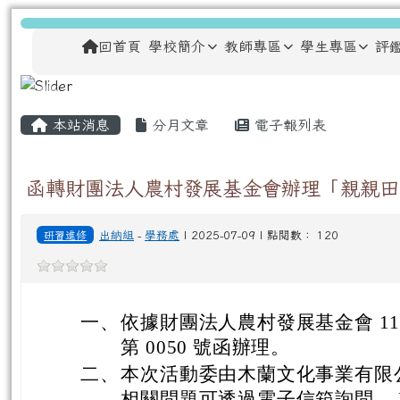
跳至主內容區
龍安國民小學
導覽列
回首頁
學校簡介
教師專區
學生專區
評
主內容區域
頁尾區域
本站消息
分月文章
電子報列表
函轉財團法人農村發展基金會辦理「親親田
研習進修
出納組
-
學務處
| 2025-07-09 | 點閱數： 120
一、
依據財團法人農村發展基金會 114 年
第 0050 號函辦理。
二、
本次活動委由木蘭文化事業有限
相關問題可透過電子信箱詢問， E-mai