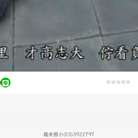
放
影
片
龍安國小(03)3922797