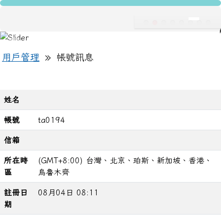
龍安國民小學
跳至主內容區
導覽列
主內容區域
頁尾區域
»
用戶管理
帳號訊息
姓名
帳號
ta0194
信箱
所在時
(GMT+8:00) 台灣、北京、珀斯、新加坡、香港、
區
烏魯木齊
註冊日
08月04日 08:11
期