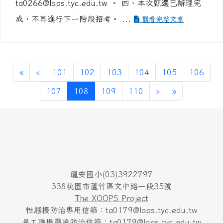
ta0266@laps.tyc.edu.tw 。 四、本次甄選已辦理完
成，不再進行下一階段招考。 ...
觀看完整文章
第一頁
上一頁
«
‹
101
102
103
104
105
106
(目前頁次)
下一頁
最後頁
107
108
109
110
›
»
頁尾區域內容
龍安國小(03)3922797
338桃園市蘆竹區文中路一段35號
The XOOPS Project
性騷擾防治專用信箱：ta0179@laps.tyc.edu.tw