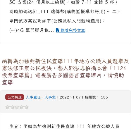
5G 方案(24 個月以上約期)，加贈 7-11 拿鐵 5 杯，
同時加碼送$1,111 遠傳幣(購物抵帳單都好用)。 二、
單門號方案說明如下(公務及私人門號均適用)：
(一)4G 單門號月租...
觀看完整文章
函轉為加強對新住民宣導111年地方公職人員選舉及
憲法修正案公民複決，藝人郭泓志拍攝本會「1126
投票宣導篇」電視廣告多國語言宣導短片，請協助
宣導
公文轉達
人事主任
-
人事室
| 2022-11-07 | 點閱數： 585