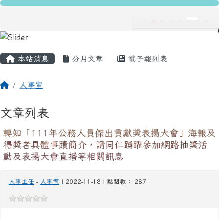
龍安國民小學
跳至主內容區
導覽列
主內容區域
頁尾區域
本站消息
分月文章
電子報列表
回首頁
人事室
文章列表
轉知「111年公務人員傑出貢獻獎表揚大會」海報及
得獎者具體事蹟簡介，請同仁踴躍參加網路抽獎活
動及表揚大會直播等相關訊息
人事主任
-
人事室
| 2022-11-18 | 點閱數： 287